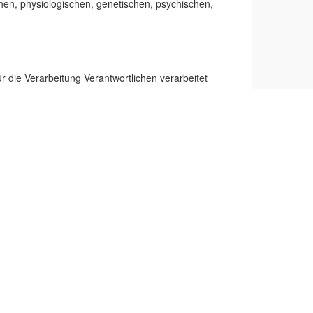
en, physiologischen, genetischen, psychischen,
r die Verarbeitung Verantwortlichen verarbeitet
eihe im Zusammenhang mit personenbezogenen Daten wie
sen, das Abfragen, die Verwendung, die Offenlegung
hränkung, das Löschen oder die Vernichtung.
erarbeitung einzuschränken.
nenbezogenen Daten verwendet werden, um bestimmte