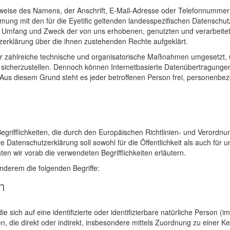
eise des Namens, der Anschrift, E-Mail-Adresse oder Telefonnummer ei
ung mit den für die Eyetific geltenden landesspezifischen Datenschu
t, Umfang und Zweck der von uns erhobenen, genutzten und verarbeit
zerklärung über die ihnen zustehenden Rechte aufgeklärt.
icher zahlreiche technische und organisatorische Maßnahmen umgesetzt,
sicherzustellen. Dennoch können Internetbasierte Datenübertragungen
. Aus diesem Grund steht es jeder betroffenen Person frei, personenb
Begrifflichkeiten, die durch den Europäischen Richtlinien- und Verord
tenschutzerklärung soll sowohl für die Öffentlichkeit als auch für 
en wir vorab die verwendeten Begrifflichkeiten erläutern.
nderem die folgenden Begriffe:
n
 sich auf eine identifizierte oder identifizierbare natürliche Person (
ehen, die direkt oder indirekt, insbesondere mittels Zuordnung zu ein