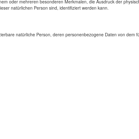
inem oder mehreren besonderen Merkmalen, die Ausdruck der physisch
dieser natürlichen Person sind, identifiziert werden kann.
tifizierbare natürliche Person, deren personenbezogene Daten von dem fü
atisierter Verfahren ausgeführte Vorgang oder jede solche Vorgangsr
 Ordnen, die Speicherung, die Anpassung oder Veränderung, das Ausle
Form der Bereitstellung, den Abgleich oder die Verknüpfung, die Einsc
beitung
 gespeicherter personenbezogener Daten mit dem Ziel, ihre künftige V
eitung personenbezogener Daten, die darin besteht, dass diese perso