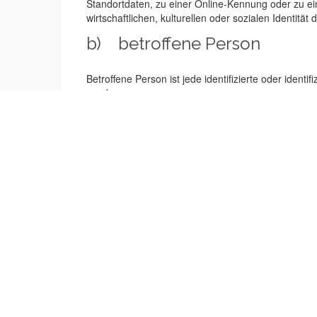
Standortdaten, zu einer Online-Kennung oder zu e
wirtschaftlichen, kulturellen oder sozialen Identität 
b) betroffene Person
Betroffene Person ist jede identifizierte oder iden
werden.
c) Verarbeitung
Verarbeitung ist jeder mit oder ohne Hilfe autom
das Erheben, das Erfassen, die Organisation, das
durch Übermittlung, Verbreitung oder eine andere 
d) Einschränkung der Verar
Einschränkung der Verarbeitung ist die Markierung
e) Profiling
Profiling ist jede Art der automatisierten Verarb